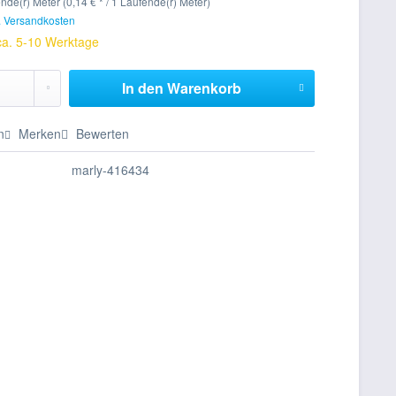
nde(r) Meter (0,14 € * / 1 Laufende(r) Meter)
. Versandkosten
 ca. 5-10 Werktage
In den
Warenkorb
n
Merken
Bewerten
marly-416434