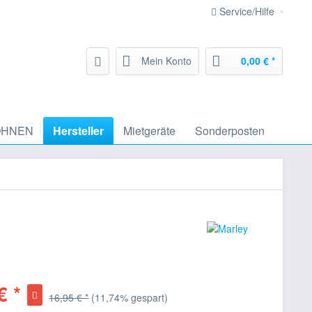
Service/Hilfe
Mein Konto
0,00 € *
HNEN
Hersteller
Mietgeräte
Sonderposten
€ *
16,95 € *
(11,74% gespart)