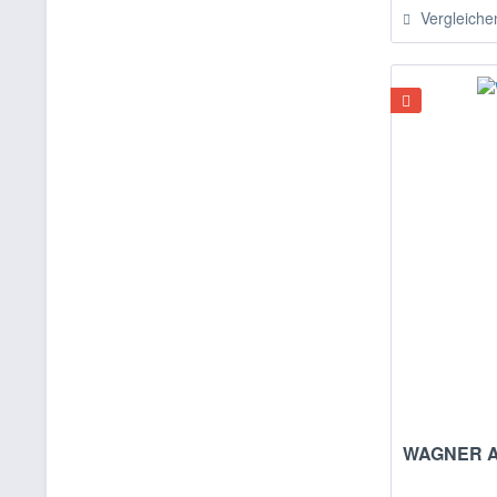
Vergleiche
38 x 38 x 10
38 x 38 x 10,5
38 x 38 x 11
38,5 x 38,5 x 11
39 x 39 x 10
40 x 40 x 40
44 x 30 x 6
45 x 45 x 9,5
45 x 45 x 13
48 x 48 x 13
50 x 50 x 11
50 x 50 x 60
58 x 58 x 14,5
WAGNER Al