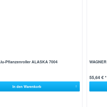
u-Pflanzenroller ALASKA 7004
WAGNER A
55,64 € *
In den
Warenkorb