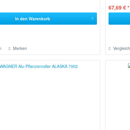
67,69 € *
In den
Warenkorb
n
Merken
Vergleic