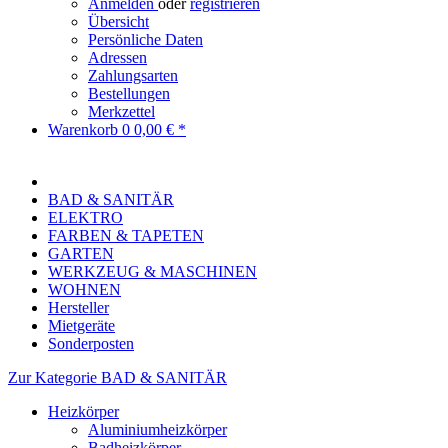
Anmelden
oder
registrieren
Übersicht
Persönliche Daten
Adressen
Zahlungsarten
Bestellungen
Merkzettel
Warenkorb
0
0,00 € *
BAD & SANITÄR
ELEKTRO
FARBEN & TAPETEN
GARTEN
WERKZEUG & MASCHINEN
WOHNEN
Hersteller
Mietgeräte
Sonderposten
Zur Kategorie BAD & SANITÄR
Heizkörper
Aluminiumheizkörper
Badheizkörper