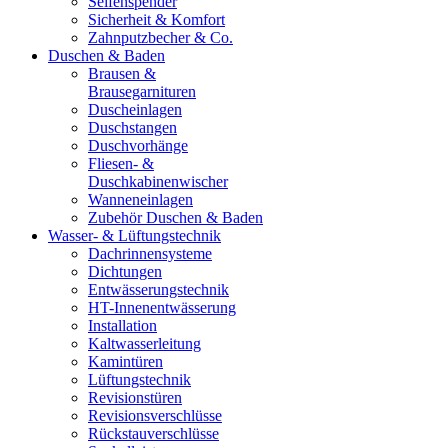
Seifenspender
Sicherheit & Komfort
Zahnputzbecher & Co.
Duschen & Baden
Brausen &
Brausegarnituren
Duscheinlagen
Duschstangen
Duschvorhänge
Fliesen- &
Duschkabinenwischer
Wanneneinlagen
Zubehör Duschen & Baden
Wasser- & Lüftungstechnik
Dachrinnensysteme
Dichtungen
Entwässerungstechnik
HT-Innenentwässerung
Installation
Kaltwasserleitung
Kamintüren
Lüftungstechnik
Revisionstüren
Revisionsverschlüsse
Rückstauverschlüsse