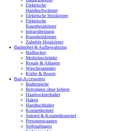
Elektrische
Handtuchwärmer
Elektrische Heizkörper
Elektrische
Raumheizkörper
Infrarotheizung
Raumheizkörper
Zubehör Heizkörper
Badmöbel & Aufbewahrung
Badhocker
Medizinschränke
Regale & Ablagen
Wäschesammler
Körbe & Boxen
Bad-Accessoires
Badteppiche
Befestigen ohne bohren
Haartrocknerhalter
Haken
Handtuchhalter
Kosmetikeimer
Spiegel & Kosmetikspiegel
Personenwaagen
Seifenablagen