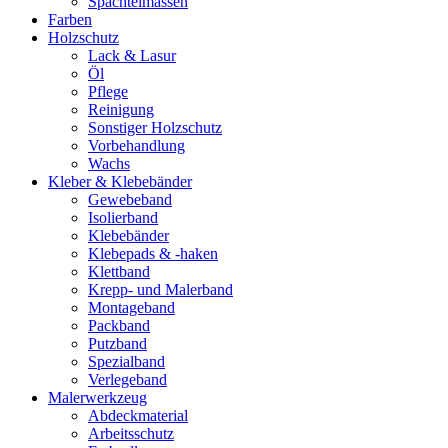
Spachtelmassen
Farben
Holzschutz
Lack & Lasur
Öl
Pflege
Reinigung
Sonstiger Holzschutz
Vorbehandlung
Wachs
Kleber & Klebebänder
Gewebeband
Isolierband
Klebebänder
Klebepads & -haken
Klettband
Krepp- und Malerband
Montageband
Packband
Putzband
Spezialband
Verlegeband
Malerwerkzeug
Abdeckmaterial
Arbeitsschutz