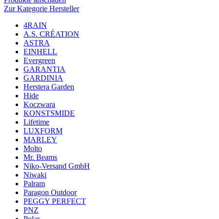
Zur Kategorie Hersteller
4RAIN
A.S. CRÉATION
ASTRA
EINHELL
Evergreen
GARANTIA
GARDINIA
Herstera Garden
Hide
Koczwara
KONSTSMIDE
Lifetime
LUXFORM
MARLEY
Molto
Mr. Beams
Niko-Versand GmbH
Niwaki
Palram
Paragon Outdoor
PEGGY PERFECT
PNZ
Polar