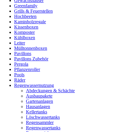
Gewächshäuser
Greenfamily
Grills & Feuerstellen
Hochbeeten
Kaminholzregale
Kissenboxen
Komposter
Kühlboxen
Leiter
Mülltonnenboxen
Pavillons
Pavillons Zubehör
Pergola
Pflanzenroller
Pools
Räder
Regenwassernutzung
Abdeckungen & Schächte
Ausbaupakete
Gartenanlagen
Hausanlagen
Kellertanks
Löschwassertanks
Regensammler
Regenwassertanks