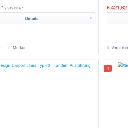
 *
6.421,62 
9.349,00 € *
Details
n
Merken
Vergleic