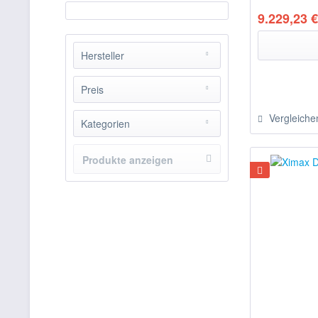
9.229,23 €
Hersteller
Ximax
Preis
Vergleiche
Kategorien
von
4932,60 €
bis
9229,23 €
Doppelcarports
Produkte anzeigen