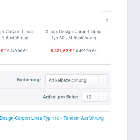
gn-Carport Linea
Ximax Design-Carport Linea
Ximax Design
- Y Ausführung
Typ 60 - M Ausführung
Typ 60 
€ *
6.421,62 € *
6.421,62 €
9.349,00 € *
6.499,00 € *
Sortierung:
Artikel pro Seite: