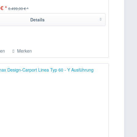
€ *
6.499,00 € *
Details
hen
Merken