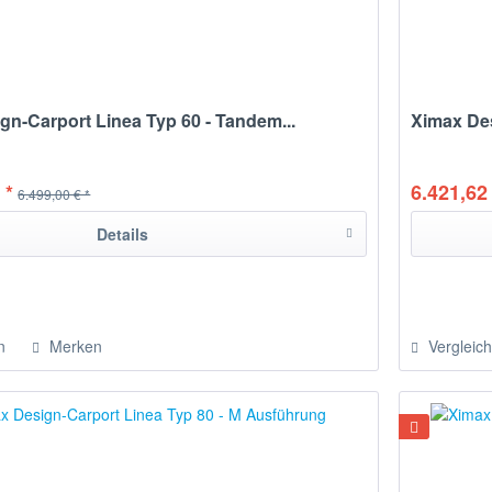
gn-Carport Linea Typ 60 - Tandem...
Ximax Des
 *
6.421,62 
6.499,00 € *
Details
n
Merken
Vergleic