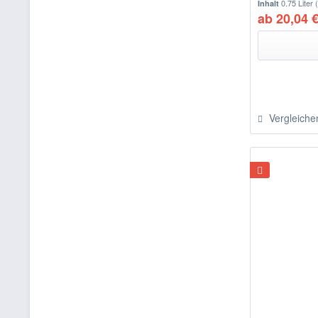
0.75 Liter
Inhalt
Kork-Nussbaum Hell-Teak-Kambala
ab 20,04 €
Mahagoni
Nussbaum
Nussbaum Dunkel-Mahagoni
Nussbaum Mittel-Macore-Meranti
Palisander
Vergleiche
Pinie
Salzgrün
Schwarz
Silbergrau
Tannengrün
Teak
Unfarbig
Weiß