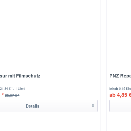
ur mit Filmschutz
PNZ Repa
(21,84 € * / 1 Liter)
0.15 Ki
Inhalt
 *
ab 4,85 €
25,67 € *
Details