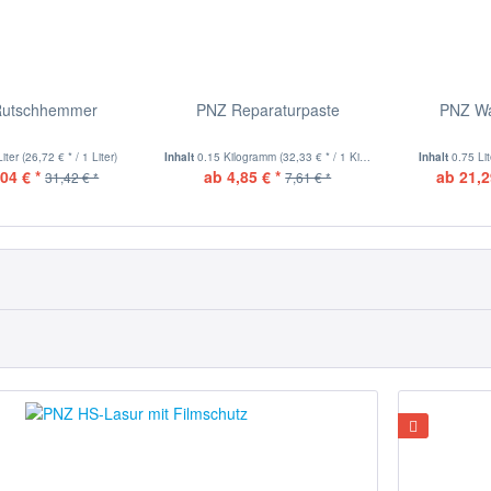
Rutschhemmer
PNZ Reparaturpaste
PNZ Wa
Liter
(26,72 € * / 1 Liter)
Inhalt
0.15 Kilogramm
(32,33 € * / 1 Kilogramm)
Inhalt
0.75 Li
04 € *
ab 4,85 € *
ab 21,2
31,42 € *
7,61 € *