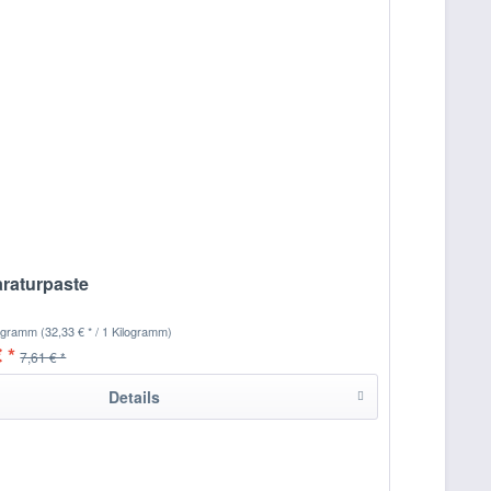
raturpaste
logramm
(32,33 € * / 1 Kilogramm)
 *
7,61 € *
Details