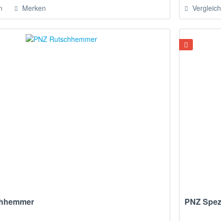
n
Merken
Vergleic
chhemmer
PNZ Spez