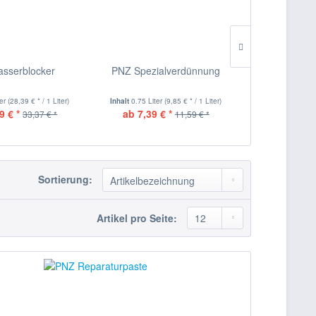
sserblocker
PNZ Spezialverdünnung
PNZ HS-Lasur
ter
(28,39 € * / 1 Liter)
Inhalt
0.75 Liter
(9,85 € * / 1 Liter)
Inhalt
0.75 Lite
9 € *
ab 7,39 € *
ab 16,38 
33,37 € *
11,59 € *
Sortierung:
Artikel pro Seite: