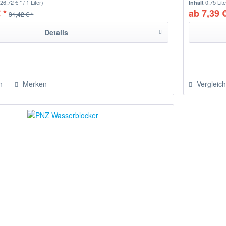
(26,72 € * / 1 Liter)
0.75 Lit
Inhalt
 *
ab 7,39 €
31,42 € *
Details
n
Merken
Vergleic