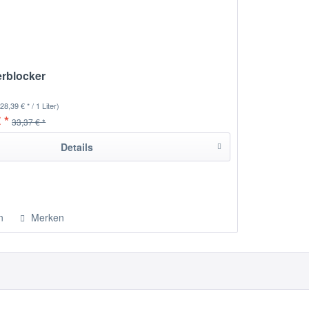
rblocker
(28,39 € * / 1 Liter)
 *
33,37 € *
Details
n
Merken