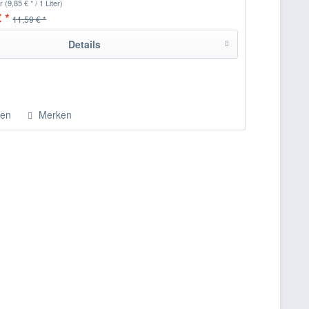
er
(9,85 € * / 1 Liter)
 *
11,59 € *
Details
hen
Merken