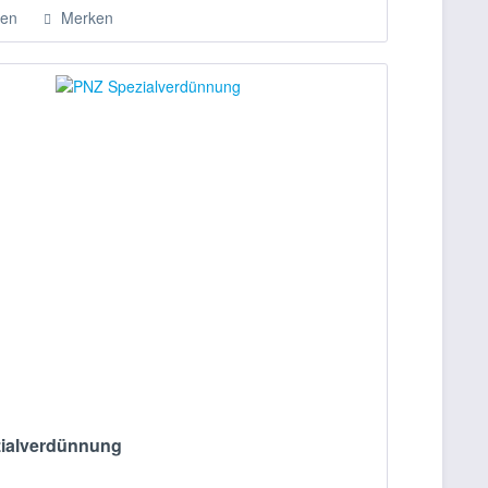
hen
Merken
ialverdünnung