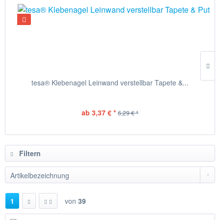
tesa® Klebenagel Leinwand verstellbar Tapete &...
ab 3,37 € *
6,29 € *
Filtern
1
von
39