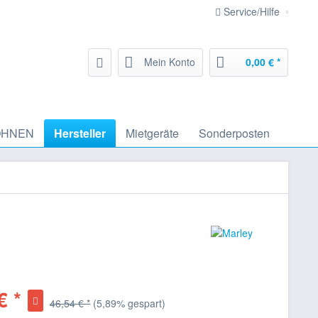
Service/Hilfe
Mein Konto
0,00 € *
HNEN
Hersteller
Mietgeräte
Sonderposten
€ *
46,54 € *
(5,89% gespart)