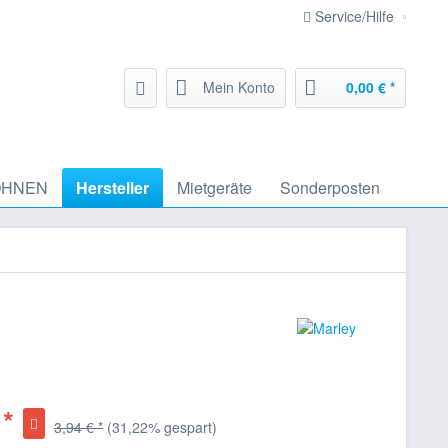
Service/Hilfe
Mein Konto
0,00 € *
HNEN
Hersteller
Mietgeräte
Sonderposten
 *
3,94 € *
(31,22% gespart)