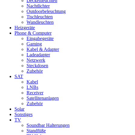
Deckenleuchten
Nachtlichter
Outdoorbeleuchtung
Tischleuchten
Wandleuchten
Heizgeräte
Phone & Computer
Eingabegeräte
Gaming
Kabel & Adapter
Ladeadapter
Netzwerk
Steckdosen
Zubehör
SAT
Kabel
LNBs
Receiver
Satellitenanlagen
Zubehör
Solar
Sonstiges
TV
Soundbar Halterungen
Standfüße