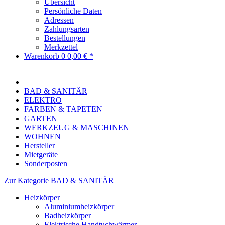
Übersicht
Persönliche Daten
Adressen
Zahlungsarten
Bestellungen
Merkzettel
Warenkorb
0
0,00 € *
BAD & SANITÄR
ELEKTRO
FARBEN & TAPETEN
GARTEN
WERKZEUG & MASCHINEN
WOHNEN
Hersteller
Mietgeräte
Sonderposten
Zur Kategorie BAD & SANITÄR
Heizkörper
Aluminiumheizkörper
Badheizkörper
Elektrische Handtuchwärmer