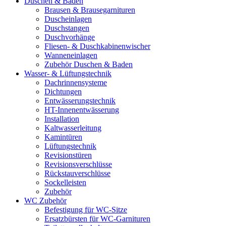
Duschen & Baden
Brausen & Brausegarnituren
Duscheinlagen
Duschstangen
Duschvorhänge
Fliesen- & Duschkabinenwischer
Wanneneinlagen
Zubehör Duschen & Baden
Wasser- & Lüftungstechnik
Dachrinnensysteme
Dichtungen
Entwässerungstechnik
HT-Innenentwässerung
Installation
Kaltwasserleitung
Kamintüren
Lüftungstechnik
Revisionstüren
Revisionsverschlüsse
Rückstauverschlüsse
Sockelleisten
Zubehör
WC Zubehör
Befestigung für WC-Sitze
Ersatzbürsten für WC-Garnituren