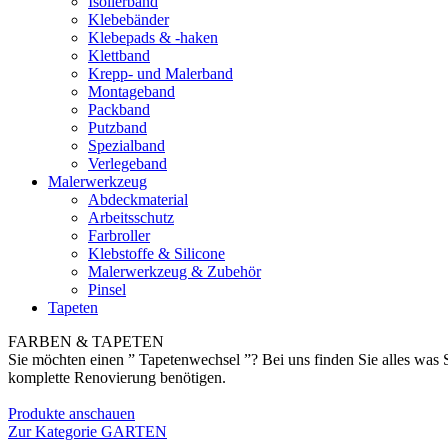
Isolierband
Klebebänder
Klebepads & -haken
Klettband
Krepp- und Malerband
Montageband
Packband
Putzband
Spezialband
Verlegeband
Malerwerkzeug
Abdeckmaterial
Arbeitsschutz
Farbroller
Klebstoffe & Silicone
Malerwerkzeug & Zubehör
Pinsel
Tapeten
FARBEN & TAPETEN
Sie möchten einen ” Tapetenwechsel ”? Bei uns finden Sie alles was S
komplette Renovierung benötigen.
Produkte anschauen
Zur Kategorie GARTEN