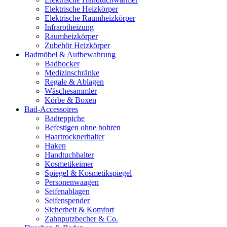
Elektrische Heizkörper
Elektrische Raumheizkörper
Infrarotheizung
Raumheizkörper
Zubehör Heizkörper
Badmöbel & Aufbewahrung
Badhocker
Medizinschränke
Regale & Ablagen
Wäschesammler
Körbe & Boxen
Bad-Accessoires
Badteppiche
Befestigen ohne bohren
Haartrocknerhalter
Haken
Handtuchhalter
Kosmetikeimer
Spiegel & Kosmetikspiegel
Personenwaagen
Seifenablagen
Seifenspender
Sicherheit & Komfort
Zahnputzbecher & Co.