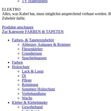
TV Halterungen
ELEKTRO
Alles, was Kabel hat, muss möglichst ansprechend verbaut werden. B
Zubehör dafür.
Produkte anschauen
Zur Kategorie FARBEN & TAPETEN
Farben- & Tapetenzubehör
Abbeizer, Anlauger & Reiniger
Fliesenkleber
Grundierung
Spachtelmassen
Farben
Holzschutz
Lack & Lasur
Öl
Pflege
Reinigung
Sonstiger Holzschutz
Vorbehandlung
Wachs
Kleber & Klebebänder
Gewebeband