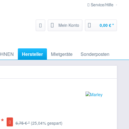
Service/Hilfe
Mein Konto
0,00 € *
HNEN
Hersteller
Mietgeräte
Sonderposten
 *
6,75 € *
(25,04% gespart)