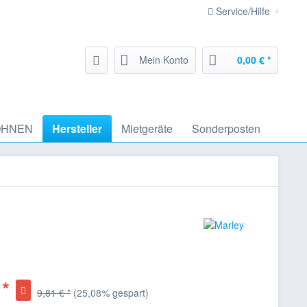
Service/Hilfe
Mein Konto
0,00 € *
HNEN
Hersteller
Mietgeräte
Sonderposten
 *
9,81 € *
(25,08% gespart)