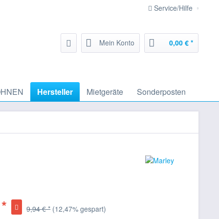
Service/Hilfe
Mein Konto
0,00 € *
HNEN
Hersteller
Mietgeräte
Sonderposten
 *
9,94 € *
(12,47% gespart)