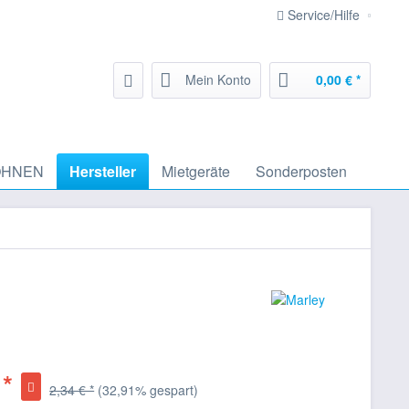
Service/Hilfe
Mein Konto
0,00 € *
HNEN
Hersteller
Mietgeräte
Sonderposten
 *
2,34 € *
(32,91% gespart)