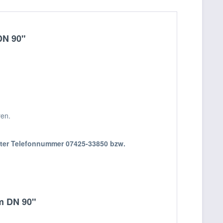
DN 90"
ren.
nter Telefonnummer 07425-33850 bzw.
mm DN 90"