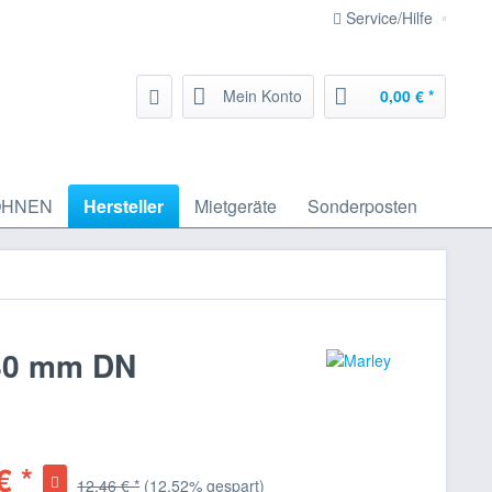
Service/Hilfe
Mein Konto
0,00 € *
HNEN
Hersteller
Mietgeräte
Sonderposten
 80 mm DN
€ *
12,46 € *
(12,52% gespart)