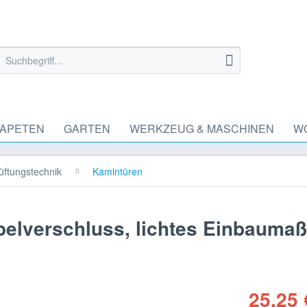
TAPETEN
GARTEN
WERKZEUG & MASCHINEN
W
üftungstechnik
Kamintüren
belverschluss, lichtes Einbaumaß
25,25 