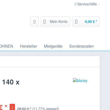
Service/Hilfe
Mein Konto
0,00 € *
OHNEN
Hersteller
Mietgeräte
Sonderposten
 140 x
€ *
28,62 € *
(11,77% gespart)