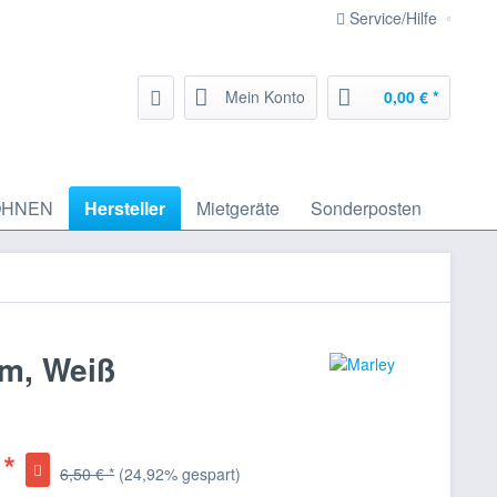
Service/Hilfe
Mein Konto
0,00 € *
HNEN
Hersteller
Mietgeräte
Sonderposten
mm, Weiß
 *
6,50 € *
(24,92% gespart)