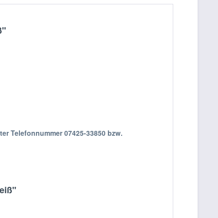
ß"
nter Telefonnummer 07425-33850 bzw.
eiß"