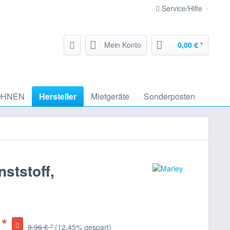
Service/Hilfe
Mein Konto
0,00 € *
HNEN
Hersteller
Mietgeräte
Sonderposten
ststoff,
 *
9,96 € *
(12,45% gespart)