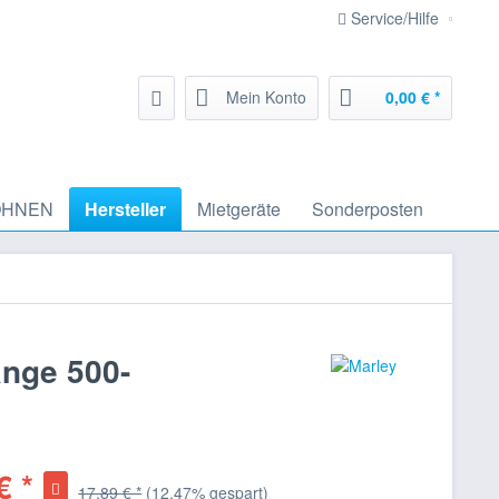
Service/Hilfe
Mein Konto
0,00 € *
HNEN
Hersteller
Mietgeräte
Sonderposten
änge 500-
€ *
17,89 € *
(12,47% gespart)