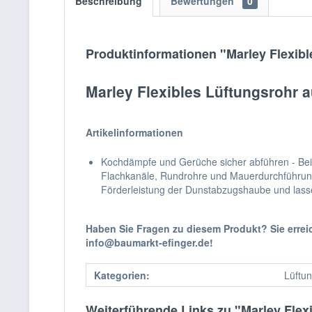
Beschreibung
Bewertungen
0
Produktinformationen "Marley Flexib
Marley Flexibles Lüftungsrohr
Artikelinformationen
Kochdämpfe und Gerüche sicher abführen - Beim K
Flachkanäle, Rundrohre und Mauerdurchführunge
Förderleistung der Dunstabzugshaube und lasse
Haben Sie Fragen zu diesem Produkt? Sie erre
info@baumarkt-efinger.de!
Kategorien:
Lüftun
Weiterführende Links zu "Marley Fle