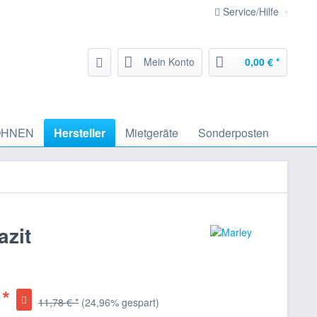
Service/Hilfe
Mein Konto
0,00 € *
HNEN
Hersteller
Mietgeräte
Sonderposten
azit
 *
11,78 € *
(24,96% gespart)