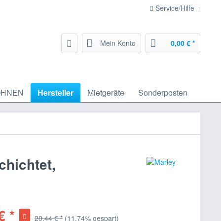
Service/Hilfe
Mein Konto
0,00 € *
HNEN
Hersteller
Mietgeräte
Sonderposten
chichtet,
€ *
20,44 € *
(11,74% gespart)