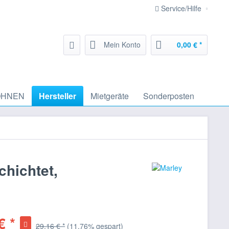
Service/Hilfe
Mein Konto
0,00 € *
HNEN
Hersteller
Mietgeräte
Sonderposten
chichtet,
€ *
29,16 € *
(11,76% gespart)