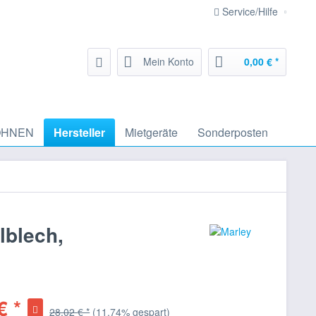
Service/Hilfe
Mein Konto
0,00 € *
HNEN
Hersteller
Mietgeräte
Sonderposten
lblech,
€ *
28,02 € *
(11,74% gespart)