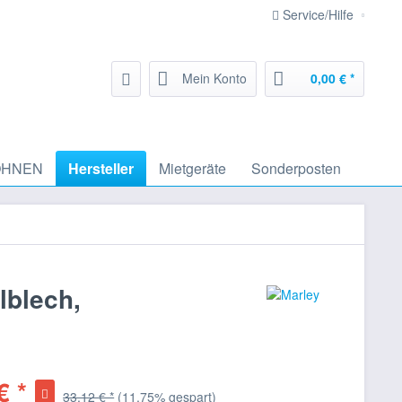
Service/Hilfe
Mein Konto
0,00 € *
HNEN
Hersteller
Mietgeräte
Sonderposten
lblech,
€ *
33,12 € *
(11,75% gespart)