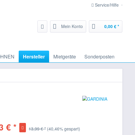
Service/Hilfe
Mein Konto
0,00 € *
HNEN
Hersteller
Mietgeräte
Sonderposten
3 € *
13,99 € *
(40,46% gespart)