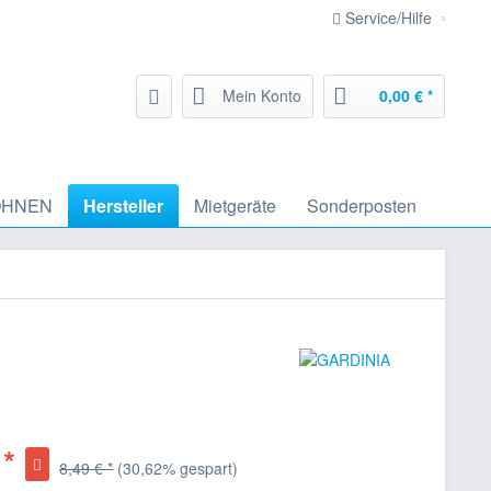
Service/Hilfe
Mein Konto
0,00 € *
HNEN
Hersteller
Mietgeräte
Sonderposten
 *
8,49 € *
(30,62% gespart)