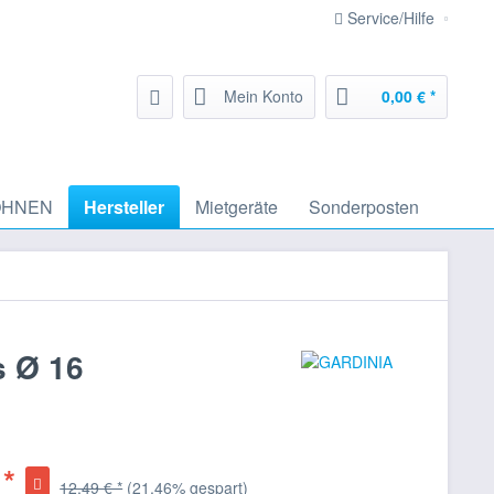
Service/Hilfe
Mein Konto
0,00 € *
HNEN
Hersteller
Mietgeräte
Sonderposten
s Ø 16
 *
12,49 € *
(21,46% gespart)