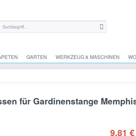
APETEN
GARTEN
WERKZEUG & MASCHINEN
WO
ssen für Gardinenstange Memphi
9,81 €