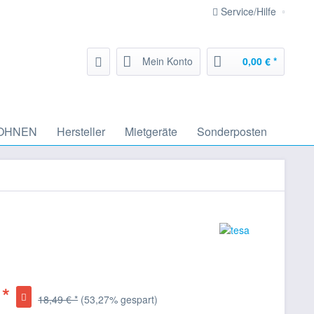
Service/Hilfe
Mein Konto
0,00 € *
OHNEN
Hersteller
Mietgeräte
Sonderposten
 *
18,49 € *
(53,27% gespart)