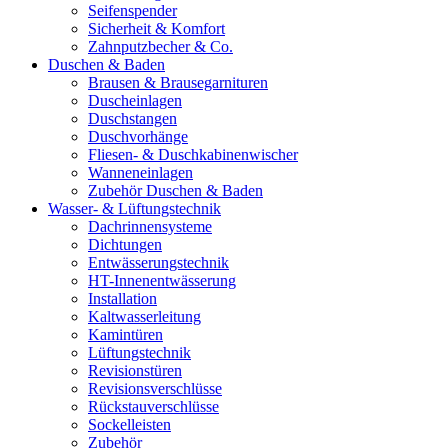
Seifenspender
Sicherheit & Komfort
Zahnputzbecher & Co.
Duschen & Baden
Brausen & Brausegarnituren
Duscheinlagen
Duschstangen
Duschvorhänge
Fliesen- & Duschkabinenwischer
Wanneneinlagen
Zubehör Duschen & Baden
Wasser- & Lüftungstechnik
Dachrinnensysteme
Dichtungen
Entwässerungstechnik
HT-Innenentwässerung
Installation
Kaltwasserleitung
Kamintüren
Lüftungstechnik
Revisionstüren
Revisionsverschlüsse
Rückstauverschlüsse
Sockelleisten
Zubehör