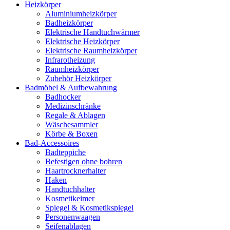
Heizkörper
Aluminiumheizkörper
Badheizkörper
Elektrische Handtuchwärmer
Elektrische Heizkörper
Elektrische Raumheizkörper
Infrarotheizung
Raumheizkörper
Zubehör Heizkörper
Badmöbel & Aufbewahrung
Badhocker
Medizinschränke
Regale & Ablagen
Wäschesammler
Körbe & Boxen
Bad-Accessoires
Badteppiche
Befestigen ohne bohren
Haartrocknerhalter
Haken
Handtuchhalter
Kosmetikeimer
Spiegel & Kosmetikspiegel
Personenwaagen
Seifenablagen