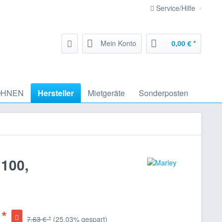
Service/Hilfe
Mein Konto
0,00 € *
HNEN
Hersteller
Mietgeräte
Sonderposten
 100,
 *
7,63 € *
(25,03% gespart)