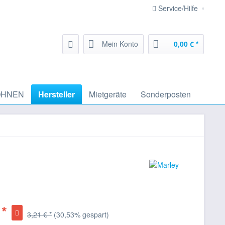
Service/Hilfe
Mein Konto
0,00 € *
HNEN
Hersteller
Mietgeräte
Sonderposten
 *
3,21 € *
(30,53% gespart)