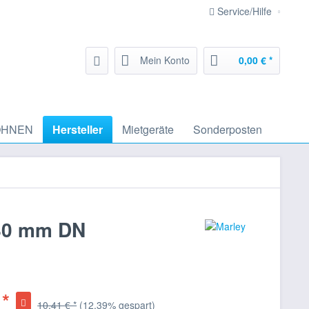
Service/Hilfe
Mein Konto
0,00 € *
HNEN
Hersteller
Mietgeräte
Sonderposten
 80 mm DN
 *
10,41 € *
(12,39% gespart)