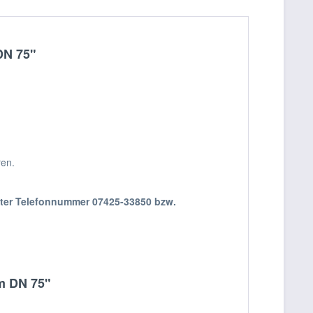
DN 75"
ren.
nter Telefonnummer 07425-33850 bzw.
mm DN 75"