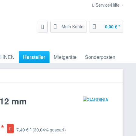
Service/Hilfe
Mein Konto
0,00 € *
HNEN
Hersteller
Mietgeräte
Sonderposten
 12 mm
 *
7,49 € *
(30,04% gespart)