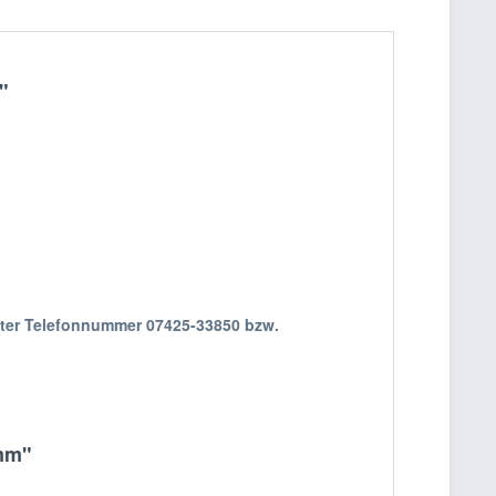
"
nter Telefonnummer 07425-33850 bzw.
 mm"