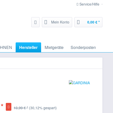
Service/Hilfe
Mein Konto
0,00 € *
HNEN
Hersteller
Mietgeräte
Sonderposten
 *
10,99 € *
(30,12% gespart)