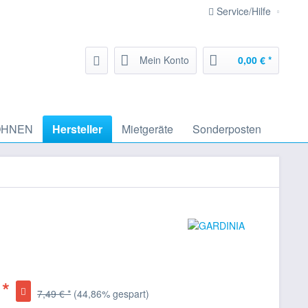
Service/Hilfe
Mein Konto
0,00 € *
HNEN
Hersteller
Mietgeräte
Sonderposten
 *
7,49 € *
(44,86% gespart)