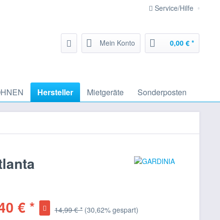
Service/Hilfe
Mein Konto
0,00 € *
HNEN
Hersteller
Mietgeräte
Sonderposten
lanta
40 € *
14,99 € *
(30,62% gespart)