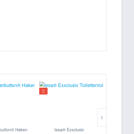
button® Haken
tesa® Exxclusiv
tesa®