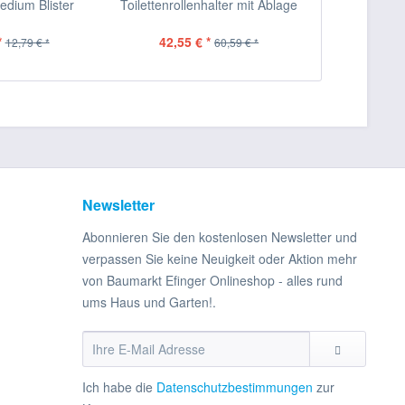
edium Blister
Toilettenrollenhalter mit Ablage
Mundg
*
42,55 € *
39,88 
12,79 € *
60,59 € *
Newsletter
Abonnieren Sie den kostenlosen Newsletter und
verpassen Sie keine Neuigkeit oder Aktion mehr
von Baumarkt Efinger Onlineshop - alles rund
ums Haus und Garten!.
Ich habe die
Datenschutzbestimmungen
zur