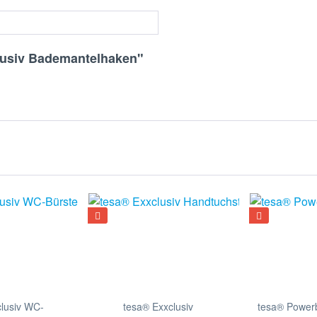
n
lusiv Bademantelhaken"
lusiv WC-
tesa® Exxclusiv
tesa® Power